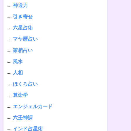
→
神通力
→
引き寄せ
→
六星占術
→
マヤ暦占い
→
家相占い
→
風水
→
人相
→
ほくろ占い
→
算命学
→
エンジェルカード
→
六壬神課
→
インド占星術