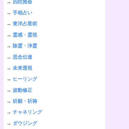
→
四柱推命
→
手相占い
→
東洋占星術
→
霊感・霊視
→
除霊・浄霊
→
思念伝達
→
未来透視
→
ヒーリング
→
波動修正
→
祈願・祈祷
→
チャネリング
→
ダウジング