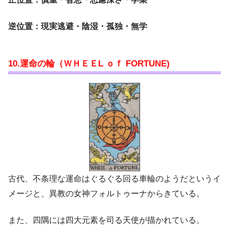
逆位置：現実逃避・陰湿・孤独・無学
10.運命の輪（ＷＨＥＥL ｏｆ FORTUNE)
古代、不条理な運命はぐるぐる回る車輪のようだというイ
メージと、異教の女神フォルトゥーナからきている。
また、四隅には四大元素を司る天使が描かれている。