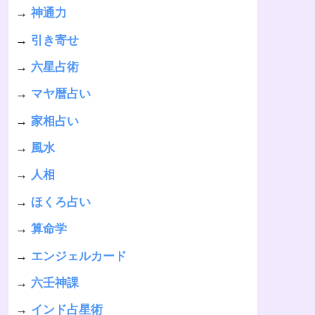
→
神通力
→
引き寄せ
→
六星占術
→
マヤ暦占い
→
家相占い
→
風水
→
人相
→
ほくろ占い
→
算命学
→
エンジェルカード
→
六壬神課
→
インド占星術