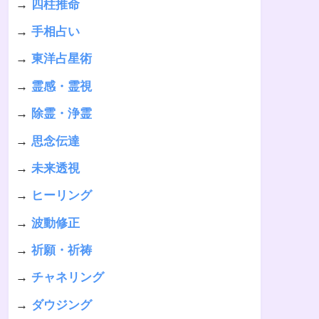
→
四柱推命
→
手相占い
→
東洋占星術
→
霊感・霊視
→
除霊・浄霊
→
思念伝達
→
未来透視
→
ヒーリング
→
波動修正
→
祈願・祈祷
→
チャネリング
→
ダウジング