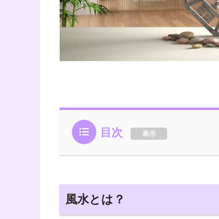
目次
表示
風水とは？