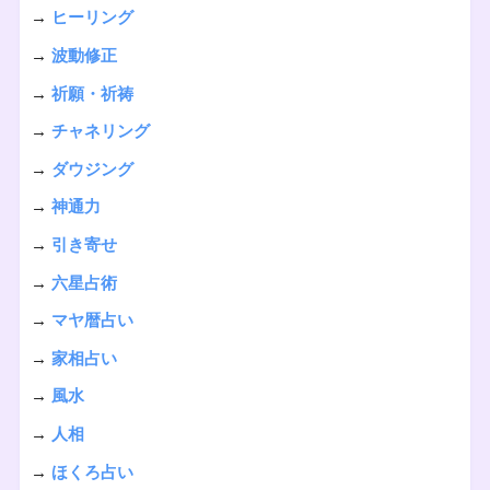
→
ヒーリング
→
波動修正
→
祈願・祈祷
→
チャネリング
→
ダウジング
→
神通力
→
引き寄せ
→
六星占術
→
マヤ暦占い
→
家相占い
→
風水
→
人相
→
ほくろ占い