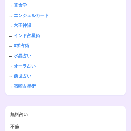
→
算命学
→
エンジェルカード
→
六壬神課
→
インド占星術
→
0学占術
→
水晶占い
→
オーラ占い
→
前世占い
→
宿曜占星術
無料占い
不倫