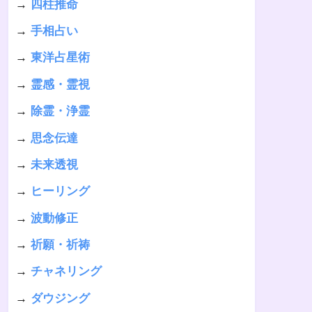
→
四柱推命
→
手相占い
→
東洋占星術
→
霊感・霊視
→
除霊・浄霊
→
思念伝達
→
未来透視
→
ヒーリング
→
波動修正
→
祈願・祈祷
→
チャネリング
→
ダウジング