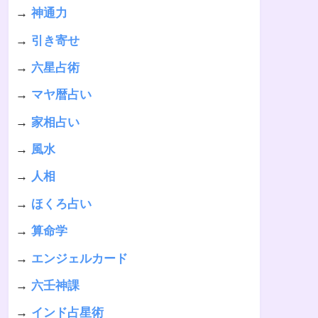
→
神通力
→
引き寄せ
→
六星占術
→
マヤ暦占い
→
家相占い
→
風水
→
人相
→
ほくろ占い
→
算命学
→
エンジェルカード
→
六壬神課
→
インド占星術