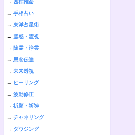
→
四柱推命
→
手相占い
→
東洋占星術
→
霊感・霊視
→
除霊・浄霊
→
思念伝達
→
未来透視
→
ヒーリング
→
波動修正
→
祈願・祈祷
→
チャネリング
→
ダウジング