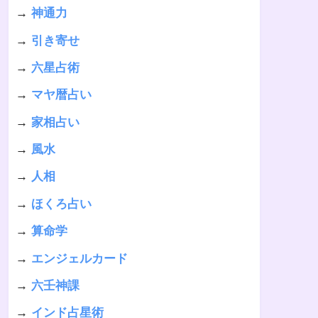
→
神通力
→
引き寄せ
→
六星占術
→
マヤ暦占い
→
家相占い
→
風水
→
人相
→
ほくろ占い
→
算命学
→
エンジェルカード
→
六壬神課
→
インド占星術