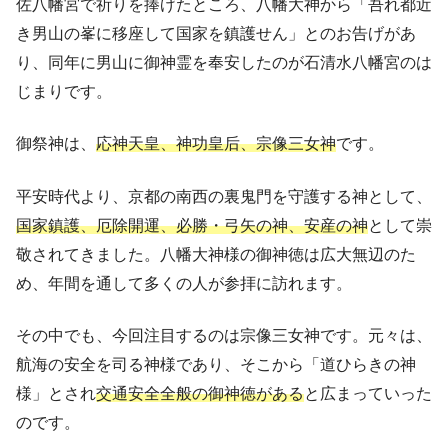
佐八幡宮で祈りを捧げたところ、八幡大神から「吾れ都近
き男山の峯に移座して国家を鎮護せん」とのお告げがあ
り、同年に男山に御神霊を奉安したのが石清水八幡宮のは
じまりです。
御祭神は、
応神天皇、神功皇后、宗像三女神
です。
平安時代より、京都の南西の裏鬼門を守護する神として、
国家鎮護、厄除開運、必勝・弓矢の神、安産の神
として崇
敬されてきました。八幡大神様の御神徳は広大無辺のた
め、年間を通して多くの人が参拝に訪れます。
その中でも、今回注目するのは宗像三女神です。元々は、
航海の安全を司る神様であり、そこから「道ひらきの神
様」とされ
交通安全全般の御神徳がある
と広まっていった
のです。