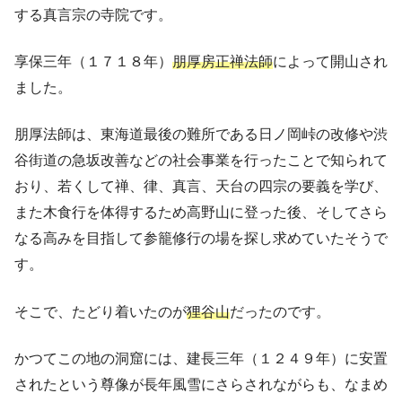
する真言宗の寺院です。
享保三年（１７１８年）
朋厚房正禅法師
によって開山され
ました。
朋厚法師は、東海道最後の難所である日ノ岡峠の改修や渋
谷街道の急坂改善などの社会事業を行ったことで知られて
おり、若くして禅、律、真言、天台の四宗の要義を学び、
また木食行を体得するため高野山に登った後、そしてさら
なる高みを目指して参籠修行の場を探し求めていたそうで
す。
そこで、たどり着いたのが
狸谷山
だったのです。
かつてこの地の洞窟には、建長三年（１２４９年）に安置
されたという尊像が長年風雪にさらされながらも、なまめ