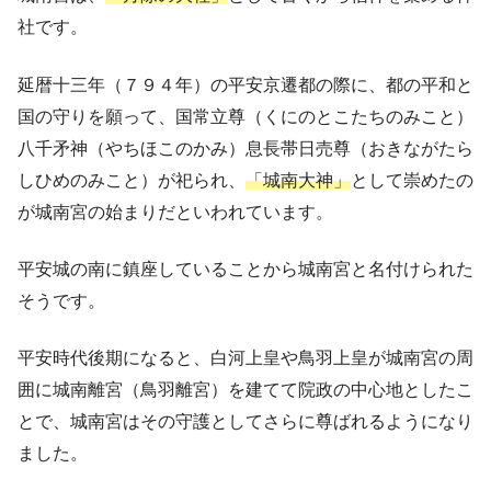
社です。
延暦十三年（７９４年）の平安京遷都の際に、都の平和と
国の守りを願って、国常立尊（くにのとこたちのみこと）
八千矛神（やちほこのかみ）息長帯日売尊（おきながたら
しひめのみこと）が祀られ、
「城南大神」
として崇めたの
が城南宮の始まりだといわれています。
平安城の南に鎮座していることから城南宮と名付けられた
そうです。
平安時代後期になると、白河上皇や鳥羽上皇が城南宮の周
囲に城南離宮（鳥羽離宮）を建てて院政の中心地としたこ
とで、城南宮はその守護としてさらに尊ばれるようになり
ました。