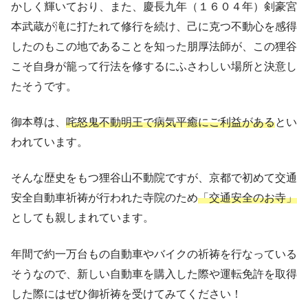
かしく輝いており、また、慶長九年（１６０４年）剣豪宮
本武蔵が滝に打たれて修行を続け、己に克つ不動心を感得
したのもこの地であることを知った朋厚法師が、この狸谷
こそ自身が籠って行法を修するにふさわしい場所と決意し
たそうです。
御本尊は、
咤怒鬼不動明王で病気平癒にご利益がある
とい
われています。
そんな歴史をもつ狸谷山不動院ですが、京都で初めて交通
安全自動車祈祷が行われた寺院のため
「交通安全のお寺」
としても親しまれています。
年間で約一万台もの自動車やバイクの祈祷を行なっている
そうなので、新しい自動車を購入した際や運転免許を取得
した際にはぜひ御祈祷を受けてみてください！