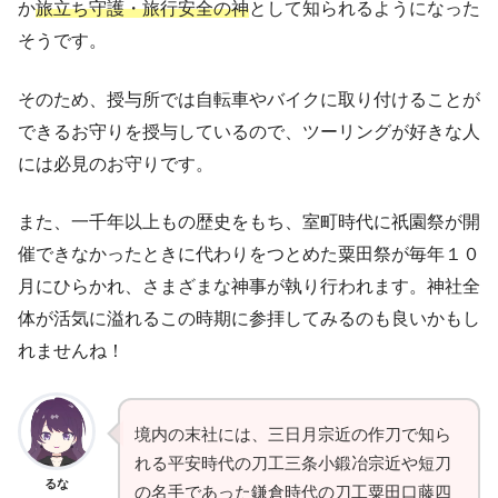
か
旅立ち守護・旅行安全の神
として知られるようになった
そうです。
そのため、授与所では自転車やバイクに取り付けることが
できるお守りを授与しているので、ツーリングが好きな人
には必見のお守りです。
また、一千年以上もの歴史をもち、室町時代に祇園祭が開
催できなかったときに代わりをつとめた粟田祭が毎年１０
月にひらかれ、さまざまな神事が執り行われます。神社全
体が活気に溢れるこの時期に参拝してみるのも良いかもし
れませんね！
境内の末社には、三日月宗近の作刀で知ら
れる平安時代の刀工三条小鍛冶宗近や短刀
るな
の名手であった鎌倉時代の刀工粟田口藤四