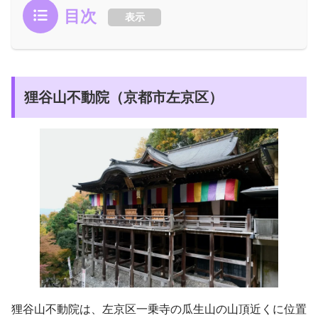
目次
表示
狸谷山不動院（京都市左京区）
狸谷山不動院は、左京区一乗寺の瓜生山の山頂近くに位置