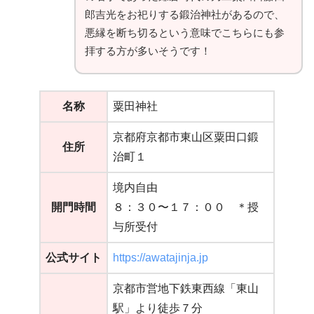
郎吉光をお祀りする鍛治神社があるので、
悪縁を断ち切るという意味でこちらにも参
拝する方が多いそうです！
名称
粟田神社
京都府京都市東山区粟田口鍛
住所
治町１
境内自由
開門時間
８：３０〜１７：００ ＊授
与所受付
公式サイト
https://awatajinja.jp
京都市営地下鉄東西線「東山
駅」より徒歩７分