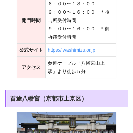
６：００〜１８：００
９：００〜１６：００ ＊授
開門時間
与所受付時間
９：００〜１６：００ ＊御
祈祷受付時間
公式サイト
https://iwashimizu.or.jp
参道ケーブル「八幡宮山上
アクセス
駅」より徒歩５分
首途八幡宮（京都市上京区）