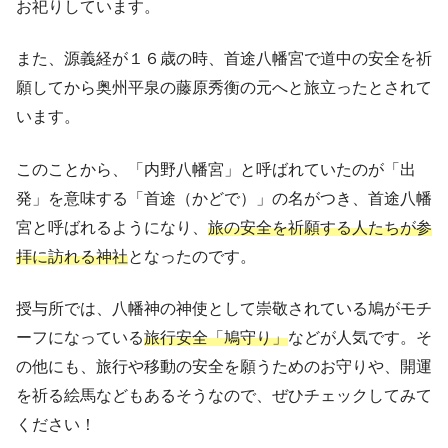
お祀りしています。
また、源義経が１６歳の時、首途八幡宮で道中の安全を祈
願してから奥州平泉の藤原秀衡の元へと旅立ったとされて
います。
このことから、「内野八幡宮」と呼ばれていたのが「出
発」を意味する「首途（かどで）」の名がつき、首途八幡
宮と呼ばれるようになり、
旅の安全を祈願する人たちが参
拝に訪れる神社
となったのです。
授与所では、八幡神の神使として崇敬されている鳩がモチ
ーフになっている
旅行安全「鳩守り」
などが人気です。そ
の他にも、旅行や移動の安全を願うためのお守りや、開運
を祈る絵馬などもあるそうなので、ぜひチェックしてみて
ください！