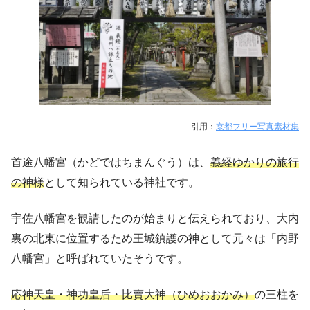
引用：
京都フリー写真素材集
首途八幡宮（かどではちまんぐう）は、
義経ゆかりの旅行
の神様
として知られている神社です。
宇佐八幡宮を観請したのが始まりと伝えられており、大内
裏の北東に位置するため王城鎮護の神として元々は「内野
八幡宮」と呼ばれていたそうです。
応神天皇・神功皇后・比賣大神（ひめおおかみ）
の三柱を