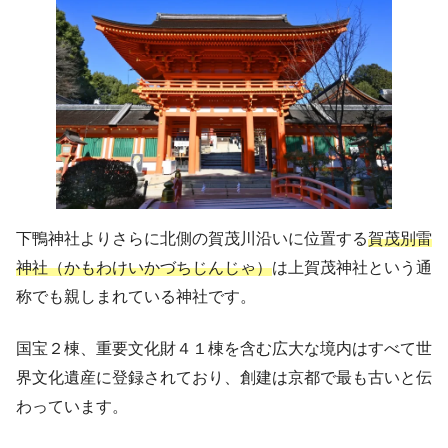
下鴨神社よりさらに北側の賀茂川沿いに位置する
賀茂別雷
神社（かもわけいかづちじんじゃ）
は上賀茂神社という通
称でも親しまれている神社です。
国宝２棟、重要文化財４１棟を含む広大な境内はすべて世
界文化遺産に登録されており、創建は京都で最も古いと伝
わっています。