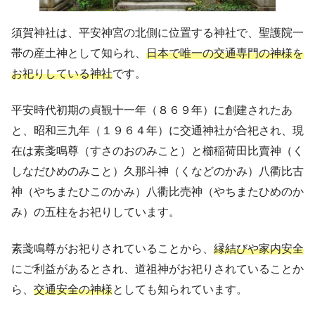
須賀神社は、平安神宮の北側に位置する神社で、聖護院一
帯の産土神として知られ、
日本で唯一の交通専門の神様を
お祀りしている神社
です。
平安時代初期の貞観十一年（８６９年）に創建されたあ
と、昭和三九年（１９６４年）に交通神社が合祀され、現
在は素戔鳴尊（すさのおのみこと）と櫛稲荷田比賣神（く
しなだひめのみこと）久那斗神（くなどのかみ）八衢比古
神（やちまたひこのかみ）八衢比売神（やちまたひめのか
み）の五柱をお祀りしています。
素戔鳴尊がお祀りされていることから、
縁結びや家内安全
にご利益があるとされ、道祖神がお祀りされていることか
ら、
交通安全の神様
としても知られています。