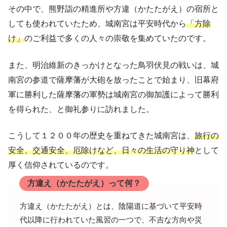
その中で、熊野詣の精進所や方違（かたたがえ）の宿所と
しても使われていたため、城南宮は平安時代から
「方除
け」
のご利益で多くの人々の崇敬を集めていたのです。
また、明治維新のきっかけとなった鳥羽伏見の戦いは、城
南宮の参道で薩摩藩が大砲を放ったことで始まり、旧幕府
軍に勝利した薩摩藩の軍勢は城南宮の御加護によって勝利
を得られた、と御礼参りに訪れました。
こうして１２００年の歴史を重ねてきた城南宮は、
旅行の
安全、交通安全、厄除けなど、日々の生活の守り神
として
厚く信仰されているのです。
方違え（かたたがえ）って何？
方違え（かたたがえ）とは、陰陽道に基づいて平安時
代以降に行われていた風習の一つで、不吉な方向や災