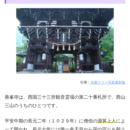
引用：
京都フリー写真素材集
善峯寺は、西国三十三所観音霊場の第二十番札所で、西山
三山のうちのひとつです。
平安中期の長元二年（１０２９年）に僧侶の
源算上人
によ
って開かれ、長元七年には後一条天皇から国の守りを願う