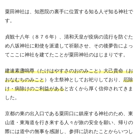
粟田神社は、知恩院の裏手に位置する知る人ぞ知る神社で
す。
貞観十八年（８７６年）、清和天皇が疫病の流行を防ぐた
め八坂神社に勅使を派遣して祈願させ、その後夢告によっ
てここに神社を建てたことが粟田神社のはじまりです。
建速素盞嗚尊（たけはやすさのおのみこと）大己貴命（お
おなむちのみこと
）を主祭神としてお祀りしており、
厄除
け・病除けのご利益がある
と古くから厚く信仰されてきま
した。
京都の東の出入口である粟田口に鎮座する神社のため、東
山道・東海道を行き来する人々が旅の安全を願い、帰りの
際には道中の無事を感謝し、参拝に訪れたことからいつし