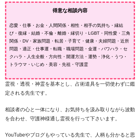
得意な相談内容
恋愛・仕事・お金・人間関係・相性・相手の気持ち・縁結
び・復縁・結婚・不倫・離婚・縁切り・LGBT・同性愛・三角
関係・DV・家族問題・転居・子育て・健康・夫婦問題・近所
問題・適正・仕事運・転職・職場問題・金運・パワハラ・セ
クハラ・人生全般・方向性・開運方法・運勢・浄化・うつ・
トラウマ・いじめ・美容・先祖・守護霊
霊視・透視・神霊を基本とし、占術道具を一切使わずに鑑
定される先生です。
相談者の心と一体になり、お気持ちを汲み取りながら波動
を合わせ、守護神様通し霊視を行って下さいます。
YouTubeやブログもやっている先生で、人柄も分かると思