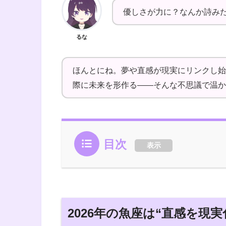
優しさが力に？なんか詩み
るな
ほんとにね。夢や直感が現実にリンクし始
際に未来を形作る――そんな不思議で温か
目次
表示
2026年の魚座は“直感を現実