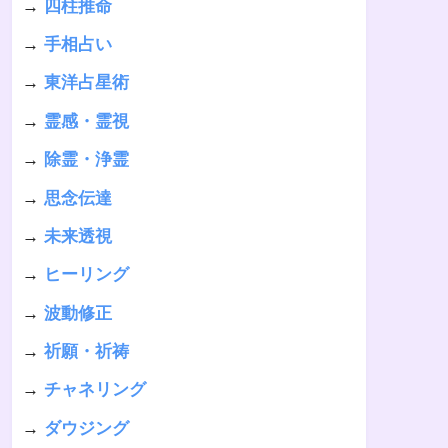
→
四柱推命
→
手相占い
→
東洋占星術
→
霊感・霊視
→
除霊・浄霊
→
思念伝達
→
未来透視
→
ヒーリング
→
波動修正
→
祈願・祈祷
→
チャネリング
→
ダウジング