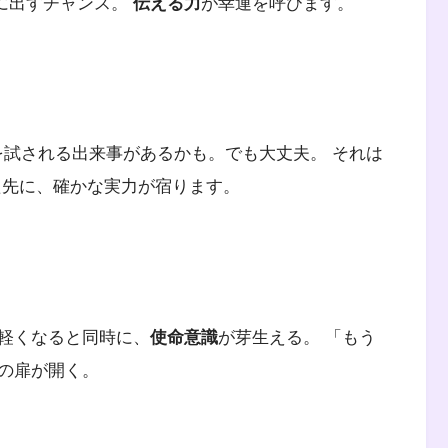
会に出すチャンス。
伝える力
が幸運を呼びます。
信を試される出来事があるかも。でも大丈夫。 それは
た先に、確かな実力が宿ります。
が軽くなると同時に、
使命意識
が芽生える。 「もう
の扉が開く。