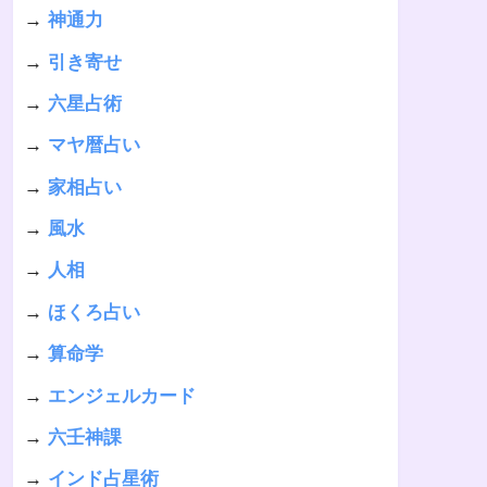
→
神通力
→
引き寄せ
→
六星占術
→
マヤ暦占い
→
家相占い
→
風水
→
人相
→
ほくろ占い
→
算命学
→
エンジェルカード
→
六壬神課
→
インド占星術